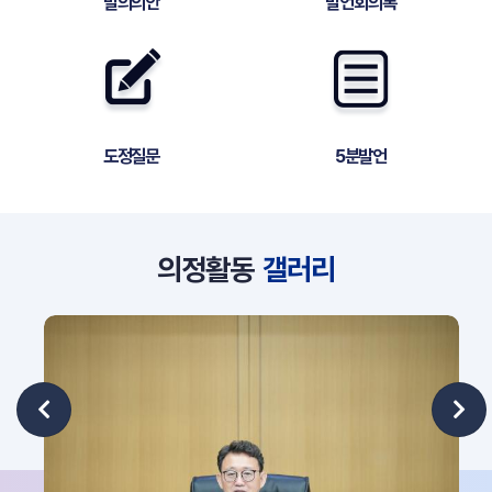
발의의안
발언회의록
도정질문
5분발언
의정활동
갤러리