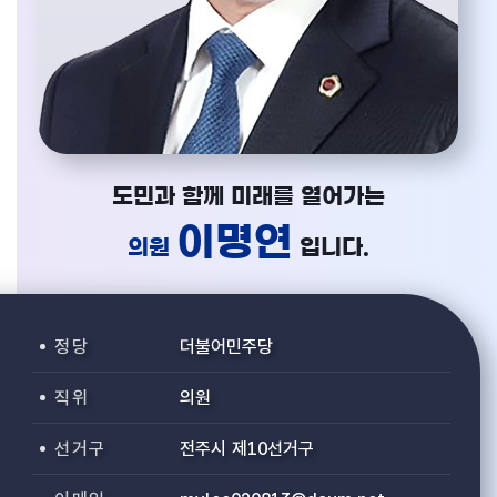
도민과 함께 미래를 열어가는
이명연
의원
입니다.
정 당
더불어민주당
직 위
의원
선 거 구
전주시 제10선거구