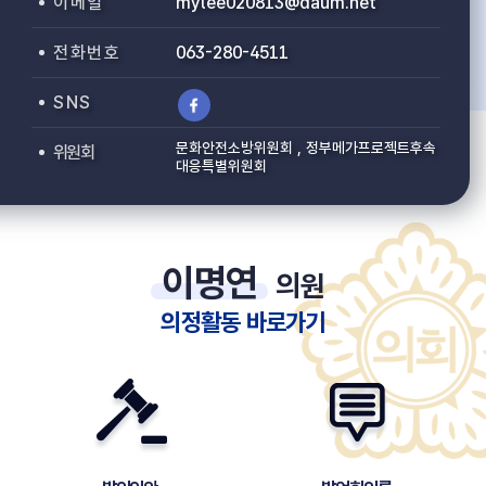
이 메 일
mylee020813@daum.net
전 화 번 호
063-280-4511
S N S
문화안전소방위원회 , 정부메가프로젝트후속
위원회
대응특별위원회
이명연
의원
의정활동 바로가기