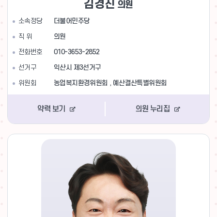
김경진
의원
소속정당
더불어민주당
직 위
의원
전화번호
010-3653-2852
선거구
익산시 제3선거구
위원회
농업복지환경위원회 , 예산결산특별위원회
약력 보기
의원 누리집