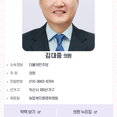
김대중
의원
소속정당
더불어민주당
직 위
의원
전화번호
010-3683-8799
선거구
익산시 제5선거구
위원회
농업복지환경위원회
약력 보기
의원 누리집