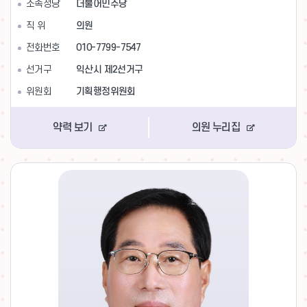
소속정당
더불어민주당
직 위
의원
전화번호
010-7799-7547
선거구
익산시 제2선거구
위원회
기획행정위원회
약력 보기
의원 누리집