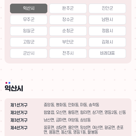
익산시
완주군
진안군
무주군
장수군
남원시
임실군
순칭군
정읍시
고창군
부안군
김제시
군산시
전주시
비례대표
익산시
제1선거구
중앙동, 평화동, 인화동, 마동, 송학동
제2선거구
함열읍, 오산면, 황등면, 함라면, 삼기면, 영등2동, 신동
제3선거구
낭산면, 금마면, 어양동, 삼성동
제4선거구
웅포면, 성당면, 용안면, 망성면, 여산면, 왕궁면, 춘포
면, 용동면, 동산동, 영등1동, 팔봉동