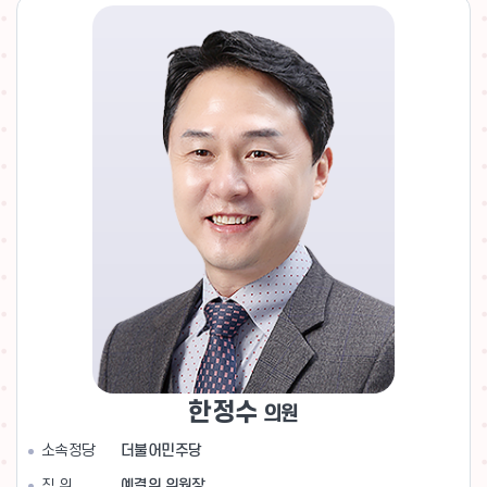
한정수
의원
소속정당
더불어민주당
직 위
예결위 위원장