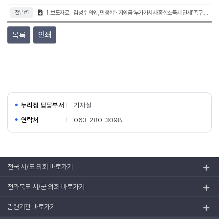
첨부 #1
1. 보도자료 - 김성수 의원, 민생회복지원금 ‘부가가치세·종합소득세 면제’ 촉구.hwp (558.5KB)
목록
인쇄
누리집 담당부서
기자실
연락처
063-280-3098
전국 시/도 의회 바로가기
전라북도 시/군 의회 바로가기
관련기관 바로가기