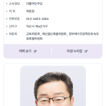
소속정당
더불어민주당
직 위
위원장
전화번호
010-6653-2456
선거구
익산시 제4선거구
위원회
교육위원회 , 예산결산특별위원회 , 정부메가프로젝트후속대
응특별위원회
약력 보기
의원 누리집