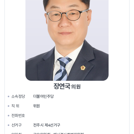
장연국
의원
소속정당
더불어민주당
직 위
위원
전화번호
선거구
전주시 제4선거구