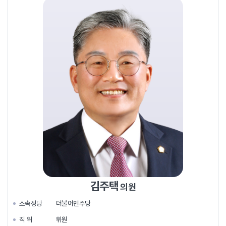
김주택
의원
소속정당
더불어민주당
직 위
위원