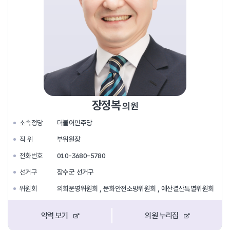
장정복
의원
소속정당
더불어민주당
직 위
부위원장
전화번호
010-3680-5780
선거구
장수군 선거구
위원회
의회운영위원회 , 문화안전소방위원회 , 예산결산특별위원회
약력 보기
의원 누리집