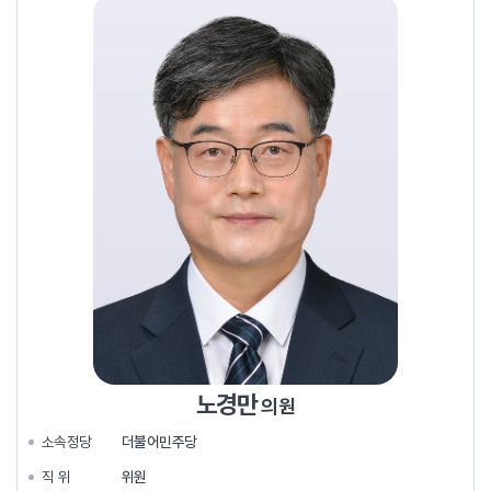
노경만
의원
소속정당
더불어민주당
직 위
위원