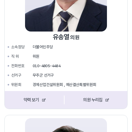
유송열
의원
소속정당
더불어민주당
직 위
위원
전화번호
010-4805-4484
선거구
무주군 선거구
위원회
경제산업건설위원회 , 예산결산특별위원회
약력 보기
의원 누리집