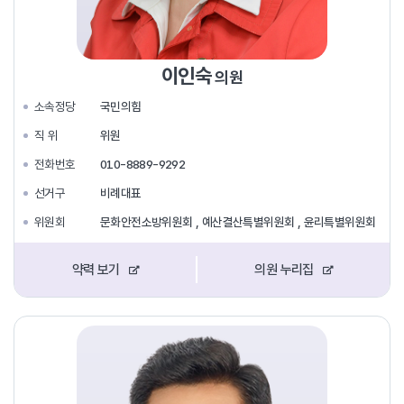
이인숙
의원
소속정당
국민의힘
직 위
위원
전화번호
010-8889-9292
선거구
비례대표
위원회
문화안전소방위원회 , 예산결산특별위원회 , 윤리특별위원회
약력 보기
의원 누리집