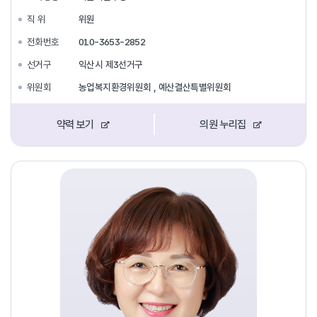
직 위
위원
전화번호
010-3653-2852
선거구
익산시 제3선거구
위원회
농업복지환경위원회 , 예산결산특별위원회
약력 보기
의원 누리집