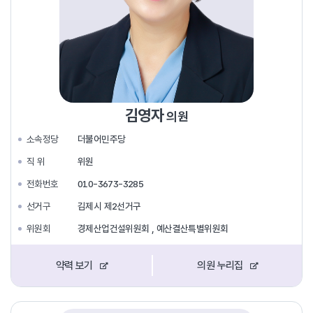
김영자
의원
소속정당
더불어민주당
직 위
위원
전화번호
010-3673-3285
선거구
김제시 제2선거구
위원회
경제산업건설위원회 , 예산결산특별위원회
약력 보기
의원 누리집