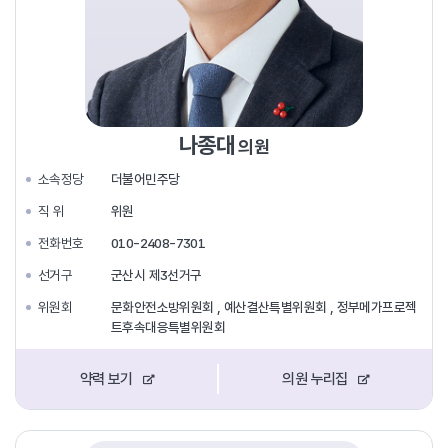
나종대
의원
소속정당
더불어민주당
직 위
위원
전화번호
010-2408-7301
선거구
군산시 제3선거구
위원회
문화안전소방위원회 , 예산결산특별위원회 , 정부메가프로젝
트후속대응특별위원회
약력 보기
의원 누리집