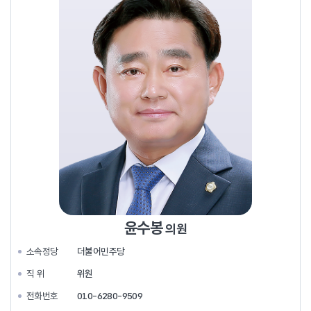
윤수봉
의원
소속정당
더불어민주당
직 위
위원
전화번호
010-6280-9509