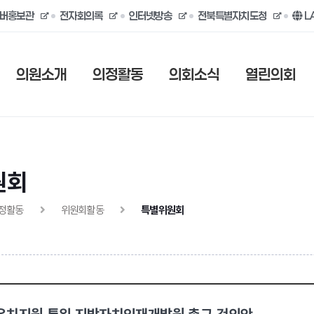
버홍보관
전자회의록
인터넷방송
전북특별자치도청
L
의원소개
의정활동
의회소식
열린의회
원회
정활동
위원회활동
특별위원회