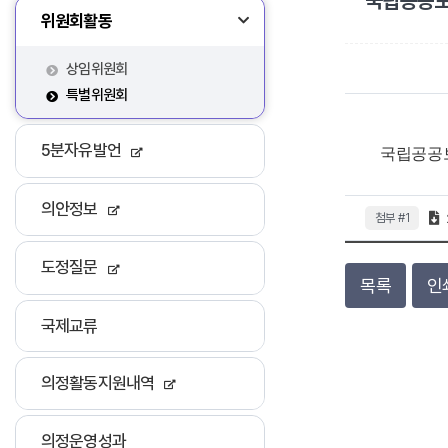
국립공공보
위원회활동
상임위원회
특별위원회
5분자유발언
국립공공
의안정보
첨부 #1
도정질문
목록
인
국제교류
의정활동지원내역
의정운영성과