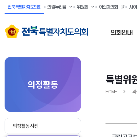
전북특별자치도의회
의원누리집
위원회
어린이의회
사이
의회안내
특별위
의정활동
HOME
의
의정활동사진