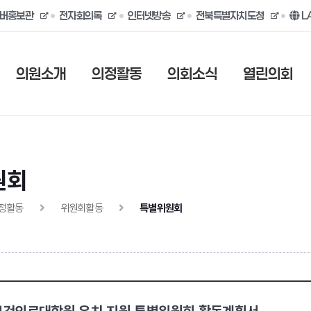
버홍보관
전자회의록
인터넷방송
전북특별자치도청
L
의원소개
의정활동
의회소식
열린의회
원회
정활동
위원회활동
특별위원회