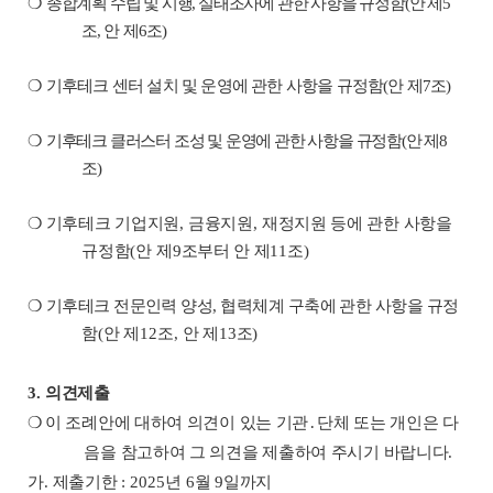
❍
종합계획 수립 및 시행
,
실태조사에 관한 사항을 규정함
(
안 제
5
조
,
안 제
6
조
)
❍
기후테크 센터 설치 및 운영에 관한 사항을 규정함
(
안 제
7
조
)
❍
기후테크 클러스터 조성 및 운영에 관한 사항을 규정함
(
안 제
8
조
)
❍
기후테크 기업지원
,
금융지원
,
재정지원 등에 관한 사항을
규정함
(
안 제
9
조부터 안 제
11
조
)
❍
기후테크 전문인력 양성
,
협력체계 구축에 관한 사항을 규정
함
(
안 제
12
조
,
안 제
13
조
)
3.
의견제출
❍
이 조례안에 대하여 의견이 있는 기관
․
단체 또는 개인은 다
음을 참고하여 그 의견을 제출하여 주시기 바랍니다
.
가
.
제출기한
: 2025
년
6
월
9
일까지