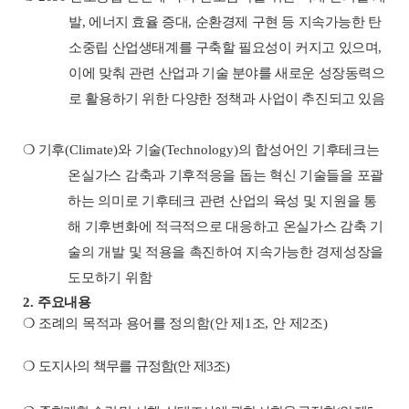
발
,
에너지 효율 증대
,
순환경제 구현 등 지속가능한 탄
소중립 산업생태계를 구축할 필요성이 커지고 있으며
,
이에 맞춰 관련 산업과 기술 분야를 새로운 성장동력으
로 활용하기 위한 다양한 정책과 사업이 추진되고 있음
❍
기후
(Climate)
와 기술
(Technology)
의 합성어인 기후테크는
온실가스 감축과 기후적응을 돕는 혁신 기술들을 포괄
하는 의미로 기후테크 관련 산업의 육성 및 지원을 통
해 기후변화에 적극적으로 대응하고 온실가스 감축 기
술의 개발 및 적용을 촉진하여 지속가능한 경제성장을
도모하기 위함
2.
주요내용
❍
조례의 목적과 용어를 정의함
(
안 제
1
조
,
안 제
2
조
)
❍
도지사의 책무를 규정함
(
안 제
3
조
)