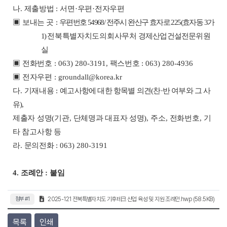
나
.
제출방법
:
서면
·
우편
·
전자우편
▣
보내는 곳
:
우편번호
54968/
전주시 완산구 효자로
225(
효자동
3
가
1)
전북특별자치도의회사무처
경제산업건설전문위원
실
▣
전화번호
: 063) 280-3191,
팩스번호
: 063) 280-4936
▣
전자우편
: groundall@korea.kr
다
.
기재내용
:
예고사항에 대한 항목별 의견
(
찬
·
반 여부와 그 사
유
),
제출자 성명
(
기관
,
단체명과 대표자 성명
),
주소
,
전화번호
,
기
타 참고사항 등
라
.
문의전화
: 063) 280-3191
4.
조례안
:
붙임
첨부 #1
2025-121 전북특별자치도 기후테크 산업 육성 및 지원 조례안.hwp (58.5KB)
목록
인쇄