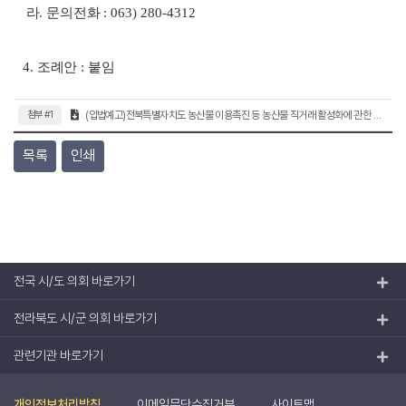
라
.
문의전화
: 063) 280-4312
4.
조례안
:
붙임
첨부 #1
(입법예고)전북특별자치도 농산물 이용촉진 등 농산물 직거래 활성화에 관한 조례 일부개정조례안.hwp (120.5KB)
목록
인쇄
전국 시/도 의회 바로가기
전라북도 시/군 의회 바로가기
관련기관 바로가기
개인정보처리방침
이메일무단수집거부
사이트맵