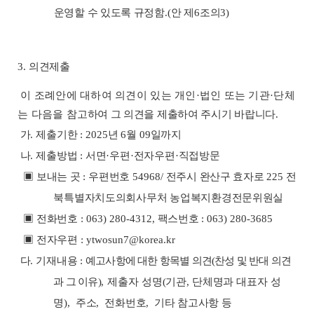
운영할 수 있도록 규정함
.(
안 제
6
조의
3)
3.
의견제출
이 조례안에 대하여 의견이 있는 개인
·
법인 또는 기관
·
단체
는 다음을 참
고하여 그 의견을 제출하여 주시기 바랍니다
.
가
.
제출기한
: 2025
년
6
월
09
일까지
나
.
제출방법
:
서면
·
우편
·
전자우편
·
직접방문
▣
보내는 곳
:
우편번호
54968/
전주시 완산구 효자로
225
전
북특별자치도의회사무처 농업복지환경전문위원
실
▣
전화번호
: 063) 280-4312,
팩스번호
: 063) 280-3685
▣
전자우편
: ytwosun7@korea.kr
다
.
기재내용
:
예고사항에 대한 항목별 의견
(
찬성 및 반대 의견
과 그 이유
),
제출자 성명
(
기관
,
단체명과 대표자 성
명
),
주소
,
전화번호
,
기타 참고사항 등