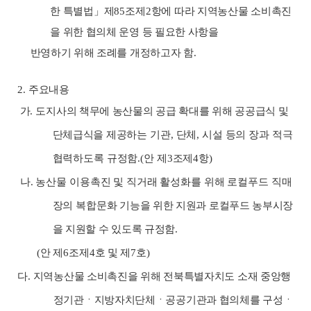
한 특별법
」
제
85
조제
2
항에 따라 지역농산물 소비촉진
을 위한 협의체 운영 등 필요한 사항을
반영하기 위해 조례를 개정하고자 함
.
2.
주요내용
가
.
도지사의 책무에 농산물의 공급 확대를 위해 공공급식 및
단체급식을
제공하는 기관
,
단체
,
시설 등의 장과 적극
협력하도록 규정함
.(
안 제
3
조제
4
항
)
나
.
농산물 이용촉진 및 직거래 활성화를 위해 로컬푸드 직매
장의 복합문
화 기능을 위한 지원과 로컬푸드 농부시장
을 지원할 수 있도록 규정함
.
(
안 제
6
조제
4
호 및 제
7
호
)
다
.
지역농산물 소비촉진을 위해 전북특별자치도 소재 중앙행
정기관ㆍ지방자치단체ㆍ공공기관과 협의체를 구성ㆍ