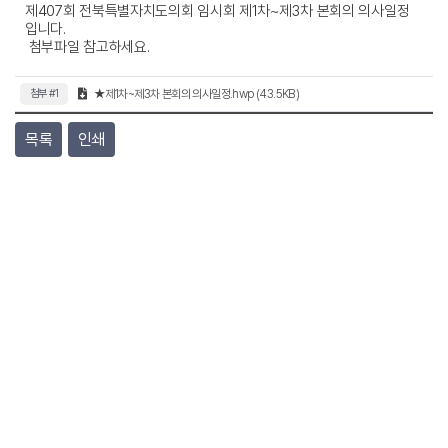
제407회 전북특별자치도의회 임시회 제1차~제3차 본회의 의사일정
입니다.
첨부파일 참고하세요.
첨부 #1
★제1차~제3차 본회의 의사일정.hwp (43.5KB)
목록
인쇄