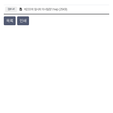
첨부 #1
제233회 임시회 의사일정1.hwp (25KB)
목록
인쇄