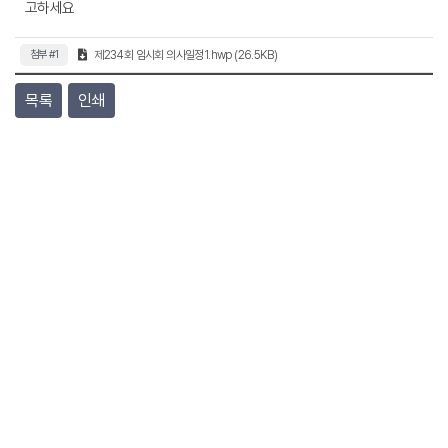
고하세요
첨부 #1
제234회 임시회 의사일정1.hwp (26.5KB)
목록
인쇄