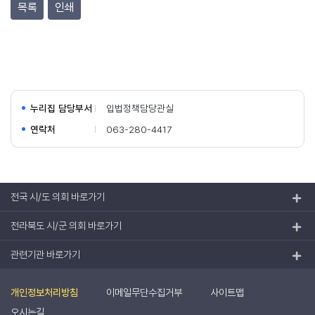
목록
인쇄
누리집 담당부서
입법정책담당관실
연락처
063-280-4417
전국 시/도 의회 바로가기
전라북도 시/군 의회 바로가기
관련기관 바로가기
개인정보처리방침
이메일무단수집거부
사이트맵
오시는길