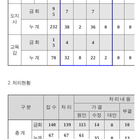
9
금 회
7
7
5
도지
사
누 계
232
38
2
36
0
0
0
1
금 회
4
4
3
교육
감
누 계
70
32
8
22
2
0
0
2.
처리현황
처 리 내 용
구 분
접 수
처 리
가 결
부결
원안
수정
대안
금회
140
139
115
14
10
0
총 계
67
67
61
누계
35
0
13