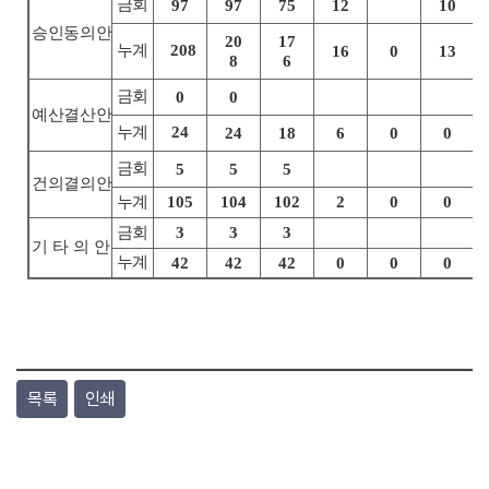
금회
97
97
75
12
10
승인동의안
20
17
누계
208
16
0
13
8
6
금회
0
0
예산결산안
누계
24
24
18
6
0
0
금회
5
5
5
건의결의안
누계
105
104
102
2
0
0
금회
3
3
3
기타의
안
누계
42
42
42
0
0
0
목록
인쇄