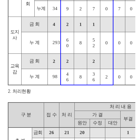
회
누계
34
9
2
7
0
7
0
금 회
4
2
1
1
도지
사
6
5
누 계
293
8
0
0
0
0
2
금 회
2
2
2
교육
감
4
3
누 계
98
8
2
0
0
6
6
2.
처리현황
처 리 내 용
구 분
접 수
처 리
가 결
부결
원안
수정
대안
금회
26
21
20
1