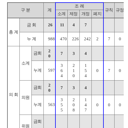
조 례
구 분
계
규칙
규정
소계
제정
개정
폐지
금 회
26
11
4
7
총 계
누 계
988
470
226
242
2
7
0
2
금회
7
3
4
0
소계
3
2
1
누계
597
6
1
5
0
7
0
4
0
4
2
금회
7
3
4
0
의 회
의원
3
2
1
누계
563
5
0
4
0
0
0
5
8
7
금회
위원