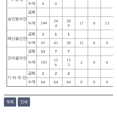
누계
0
0
금회
승인동의안
24
20
누계
244
17
0
13
4
9
금회
1
1
1
예산결산안
누계
41
41
30
11
0
0
금회
12
7
7
건의결의안
15
15
누계
162
2
0
0
6
3
금회
2
2
2
기타의
안
누계
64
64
64
0
0
0
목록
인쇄