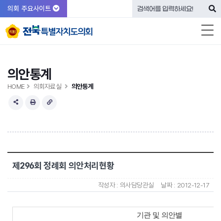
의회 주요사이트
의안통계
HOME
의회자료실
의안통계
제296회 정례회 의안처리현황
작성자 :
의사담당관실
날짜 :
2012-12-17
기관 및 의안별