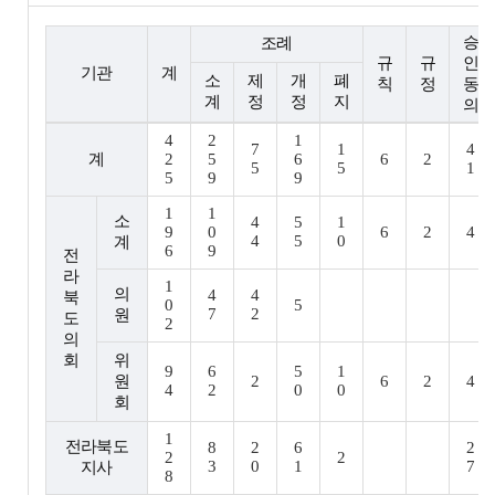
승
조례
규
규
인
기관
계
소
제
개
폐
칙
정
동
계
정
정
지
의
4
2
1
7
1
4
계
2
5
6
6
2
5
5
1
5
9
9
1
1
소
4
5
1
9
0
6
2
4
4
5
0
계
6
9
전
라
1
의
4
4
북
0
5
7
2
원
도
2
의
회
위
9
6
5
1
원
2
6
2
4
4
2
0
0
회
1
전라북도
8
2
6
2
2
2
3
0
1
7
지사
8