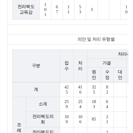
1
전라북도
6
1
5
1
0
3
7
1
3
0
교육감
1
의안 및 처리 유형별
처리내
접
처
가결
구분
수
리
원
수
대
안
정
안
42
41
32
8
계
5
6
5
2
25
25
18
6
소계
9
4
3
4
전라북도의
10
10
2
85
9
6
1
회
조
례
전라북도지
2