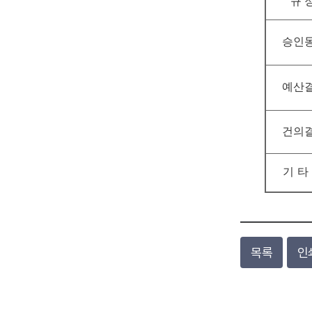
규 
승인
예산
건의
기타
목록
인