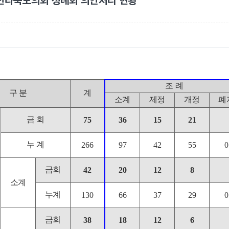
 전라북도의회 정례회 의안처리 현황
조 례
구 분
계
소계
제정
개정
폐
금 회
75
36
15
21
누 계
266
97
42
55
0
금회
42
20
12
8
소계
누계
130
66
37
29
0
금회
38
18
12
6