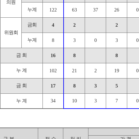
의원
누계
122
63
37
26
0
금회
4
2
2
위원회
누계
8
3
0
3
0
금 회
16
8
8
누 계
102
21
2
19
0
금 회
17
8
3
5
누 계
34
10
3
7
0
구 분
접 수
처 리
가 결