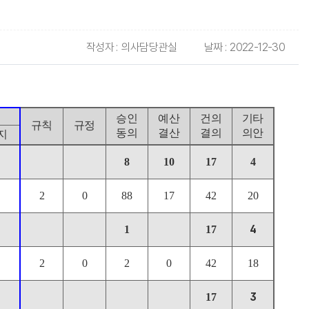
작성자 :
의사담당관실
날짜 :
2022-12-30
승인
예산
건의
기타
규칙
규정
동의
결산
결의
의안
지
8
10
17
4
2
0
88
17
42
20
4
1
17
2
0
2
0
42
18
3
17