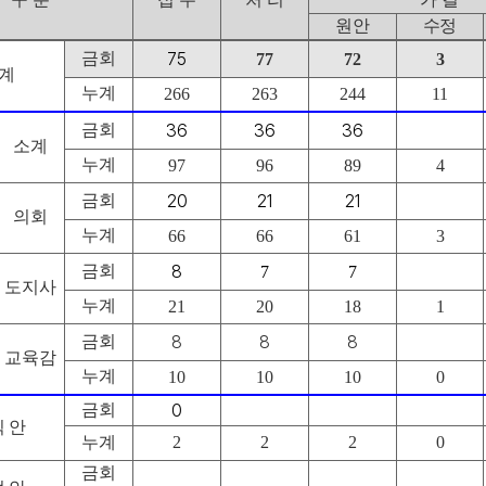
원안
수정
금회
75
77
72
3
 계
누계
266
263
244
11
금회
36
36
36
소계
누계
97
96
89
4
금회
20
21
21
의회
누계
66
66
61
3
금회
8
7
7
도지사
누계
21
20
18
1
금회
8
8
8
교육감
누계
10
10
10
0
금회
0
칙 안
누계
2
2
2
0
금회