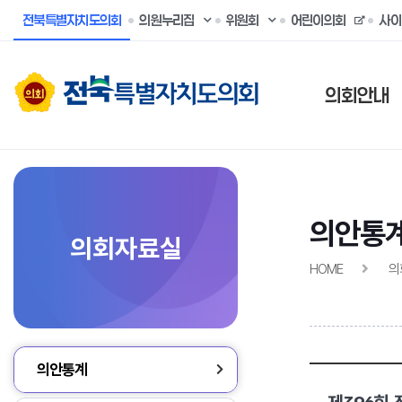
전북특별자치도의회
의원누리집
위원회
어린이의회
사이
의회안내
의안통
의회자료실
HOME
의
의안통계