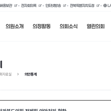
버홍보관
전자회의록
인터넷방송
전북특별자치도청
L
의원소개
의정활동
의회소식
열린의회
계
회자료실
의안통계