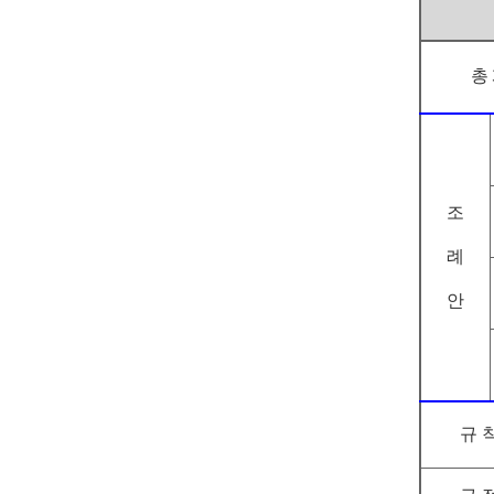
총
조
례
안
규 