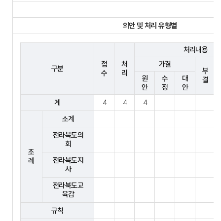
의안 및 처리 유형별
처리내용
접
처
가결
구분
부
수
리
원
수
대
결
안
정
안
계
4
4
4
소계
전라북도의
회
조
전라북도지
례
사
전라북도교
육감
규칙