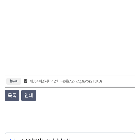
첨부 #1
제354회임시회의안처리현황(7.2~7.5).hwp (21.5KB)
목록
인쇄