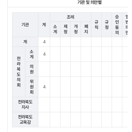
기관 및 의안별
승
일
조례
규
규
인
반
기관
계
소
제
개
폐
칙
정
동
의
계
정
정
지
의
안
계
4
소
4
계
전
라
의
북
원
도
의
위
회
원
4
회
전라북도
지사
전라북도
교육감