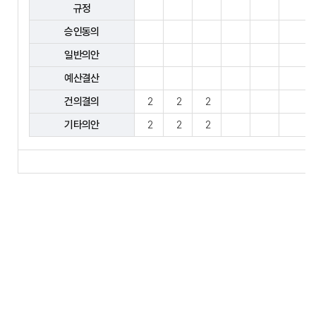
규정
승인동의
일반의안
예산결산
건의결의
2
2
2
기타의안
2
2
2