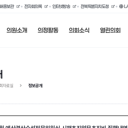
버홍보관
전자회의록
인터넷방송
전북특별자치도청
L
의원소개
의정활동
의회소식
열린의회
개
회자료실
정보공개