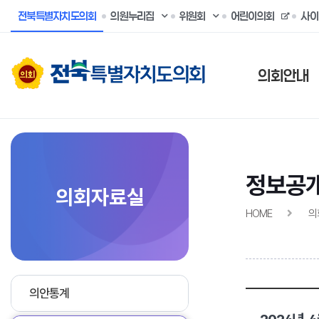
전북특별자치도의회
의원누리집
위원회
어린이의회
사이
의회안내
정보공
의회자료실
HOME
의
의안통계