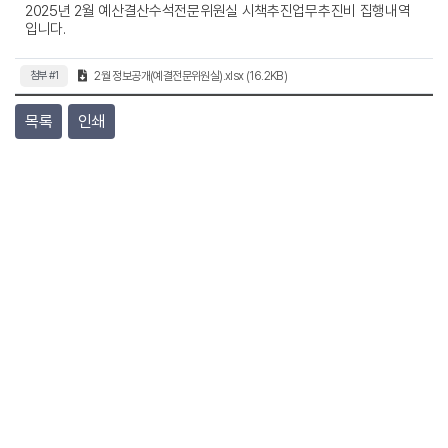
2025년 2월 예산결산수석전문위원실 시책추진업무추진비 집행내역
입니다.
첨부 #1
2월 정보공개(예결전문위원실).xlsx (16.2KB)
목록
인쇄