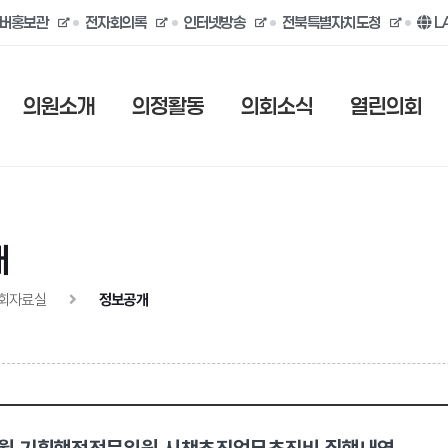
버홍보관
전자회의록
인터넷방송
전북특별자치도청
L
의원소개
의정활동
의회소식
열린의회
개
회자료실
정보공개