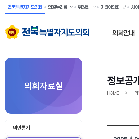
전북특별자치도의회
의원누리집
위원회
어린이의회
사이
의회안내
정보공
의회자료실
HOME
의
의안통계