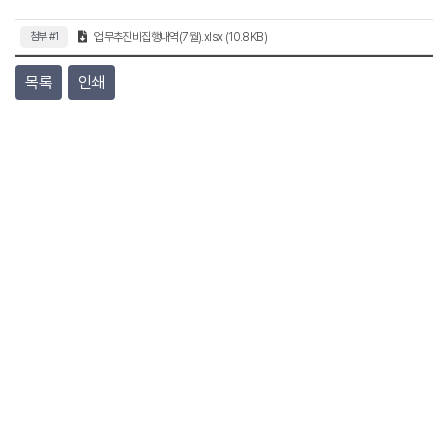
첨부 #1
업무추진비집행내역(7월).xlsx (10.8KB)
목록
인쇄