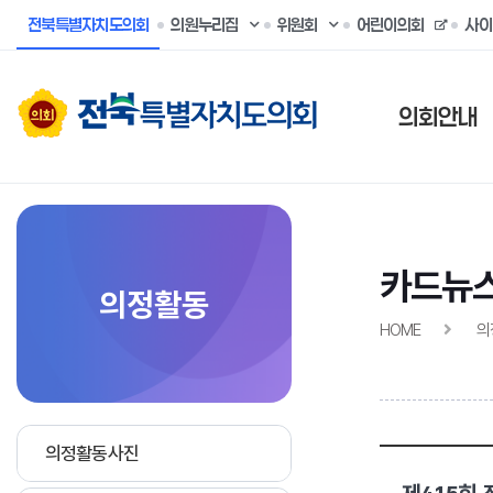
전북특별자치도의회
의원누리집
위원회
어린이의회
사이
의회안내
카드뉴
의정활동
HOME
의
의정활동사진