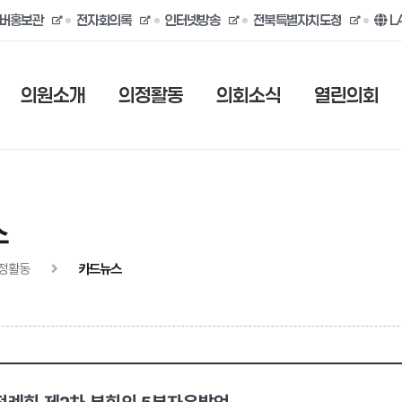
버홍보관
전자회의록
인터넷방송
전북특별자치도청
L
의원소개
의정활동
의회소식
열린의회
스
정활동
카드뉴스