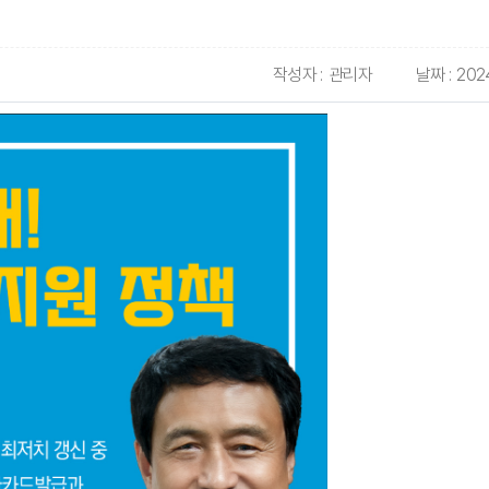
작성자 :
관리자
날짜 :
202