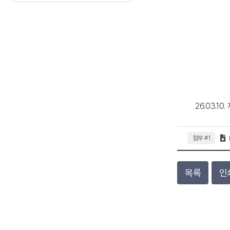
26.03.1
첨부 #1
목록
인