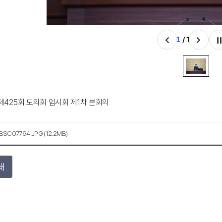
1
/ 1
0. 제425회 도의회 임시회 제1차 본회의
BSC07794.JPG (12.2MB)
쇄