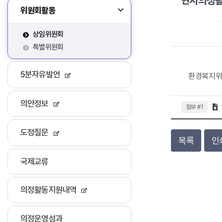
현지의정활
위원회활동
상임위원회
특별위원회
5분자유발언
환경복지위원
의안정보
첨부 #1
도정질문
목록
인
국제교류
의정활동지원내역
의정운영성과