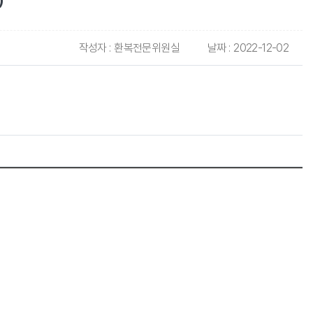
)
작성자 :
환복전문위원실
날짜 :
2022-12-02
)