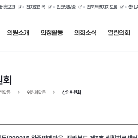
버홍보관
전자회의록
인터넷방송
전북특별자치도청
L
의원소개
의정활동
의회소식
열린의회
원회
정활동
위원회활동
상임위원회