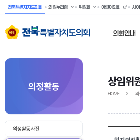
전북특별자치도의회
의원누리집
위원회
어린이의회
사이
의회안내
상임위
의정활동
HOME
의
의정활동사진