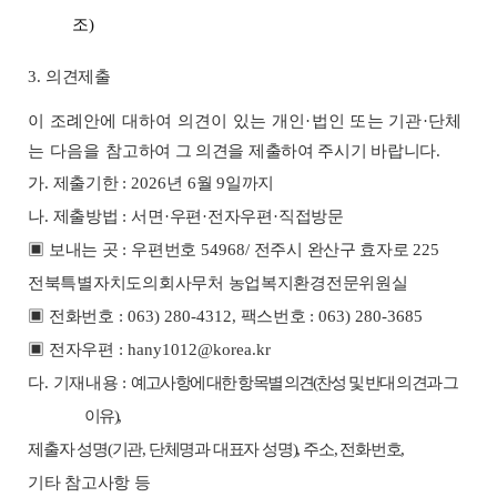
조
)
3.
의견제출
이 조례안에 대하여 의견이 있는 개인
·
법인 또는 기관
·
단체
는 다음을 참
고하여 그 의견을 제출하여 주시기 바랍니다
.
가
.
제출기한
: 2026
년
6
월
9
일까지
나
.
제출방법
:
서면
·
우편
·
전자우편
·
직접방문
▣
보내는 곳
:
우편번호
54968/
전주시 완산구 효자로
225
전북특별자치도의회사무처 농업복지환경전문위원
실
▣
전화번호
: 063) 280-4312,
팩스번호
: 063) 280-3685
▣
전자우편
: hany1012@korea.kr
다
.
기재내용
:
예고사항에 대한 항목별 의견
(
찬성 및 반대 의견과 그
이유
),
제출자 성명
(
기관
,
단체명과 대표자 성명
),
주소
,
전화번호
,
기타 참고사항 등