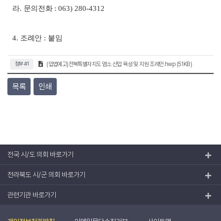
라
.
문의전화
: 063) 280-4312
4.
조례안
:
붙임
첨부 #1
(입법예고)전북특별자치도 염소 산업 육성 및 지원 조례안.hwp (51KB)
목록
인쇄
전국 시/도 의회 바로가기
전라북도 시/군 의회 바로가기
관련기관 바로가기