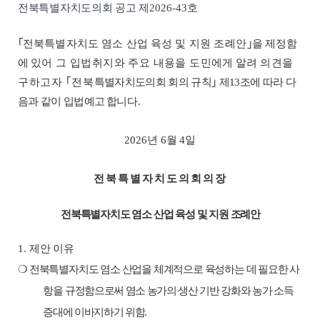
전북특별자치도의회 공고 제
2026-43
호
｢
전북특별자치도 염소 산업 육성 및 지원
조례안
｣
을
제
정함
에
있
어 그 입법취지와 주요 내용을 도
민에게 알려 의견을
구하고자
｢
전
북
특별자치도의회 회의 규칙
｣
제
13
조에 따라 다
음과 같이 입법예
고 합
니다
.
2026
년
6
월
4
일
전북특별자치도의회의장
전북특별자치도 염소 산업 육성 및 지원
조례안
1.
제안 이유
❍
전북특별자치도 염소 산업을 체계적으로 육성하는 데 필요한 사
항을 규정
함으로써 염소 농가의 생산 기반 강화와 농가 소득
증대에 이바지하기 위함
.