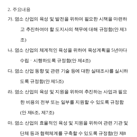
2.
주요내용
가
.
염소 산업의 육성 및 발전을 위하여 필요한 시책을 마련하
고 추진하여야 할 도지사의 책무에 대해 규정함
(
안 제
3
조
)
나
.
염소 산업의 체계적인 육성을 위하여 육성계획을
5
년마다
수립ㆍ시행하도록 규정함
(
안 제
4
조
)
다
.
염소 산업 동향 및 관련 기술 등에 대한 실태조사를 실시하
도록 규정함
(
안 제
5
조
)
라
.
염소 산업의 육성 및 지원을 위하여 추진하는 사업과 필요
한 비용의 전부 또는 일부를 지원할 수 있도록 규정함
(
안 제
6
조
,
제
7
조
)
마
.
염소 산업의 효율적인 육성 및 지원을 위하여 관련 기관 및
단체 등과 협력체계를 구축할 수 있도록 규정함
(
안 제
8