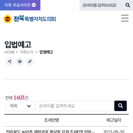
의회 주요사이트
입법예고
HOME
의회소식
입법예고
1603
전체
건
검색
조례안명
예고일자
전라북도 농어촌 체험관광 활성화 지원 조례(안) 입법예고
2013-09-30